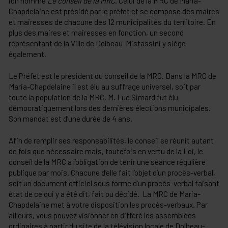
l’on nomme
Le conseil de la MRC
. Celui de la MRC de Maria-
Chapdelaine est présidé par le préfet et se compose des maires
et mairesses de chacune des 12 municipalités du territoire. En
plus des maires et mairesses en fonction, un second
représentant de la Ville de Dolbeau-Mistassini y siège
également.
Le Préfet est le président du conseil de la MRC. Dans la MRC de
Maria-Chapdelaine il est élu au suffrage universel, soit par
toute la population de la MRC. M. Luc Simard fut élu
démocratiquement lors des dernières élections municipales.
Son mandat est d’une durée de 4 ans.
Afin de remplir ses responsabilités, le conseil se réunit autant
de fois que nécessaire mais, toutefois en vertu de la Loi, le
conseil de la MRC a l’obligation de tenir une séance régulière
publique par mois. Chacune d’elle fait l’objet d’un procès-verbal,
soit un document officiel sous forme d’un procès-verbal faisant
état de ce qui y a été dit, fait ou décidé. La MRC de Maria-
Chapdelaine met à votre disposition les procès-verbaux. Par
ailleurs, vous pouvez visionner en différé les assemblées
ordinaires à partir du site de la télévision locale de Dolbeau-