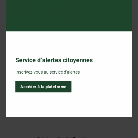
Jean Morency
Préfet
Service d’alertes citoyennes
Dave Plourde, Maire
Inscrivez-vous au service d'alertes
Municipalité d’Albanel
Accéder à la plateforme
Rémi Rousseau, Maire
Ville de Dolbeau-Mistassini