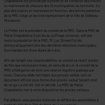
Chapdelaine est présidé par le préfet et se compose des maires
ou mairesses de chacune des 12 municipalités du territoire. En
plus des maires et mairesses en fonction, des lettres patentes
de la MRC siège un second représentant de la Ville de Dolbeau-
Mistassini.
Le Préfet est le président du conseil de la MRC. Dans la MRC de
Maria-Chapdelaine il est élu au suffrage universel, soit par
toute la population de la MRC. M. Luc Simard fut élu
démocratiquement lors des dernières élections municipales.
Son mandat est d’une durée de 4 ans.
Afin de remplir ses responsabilités, le conseil se réunit autant
de fois que nécessaire mais, en vertu de la Loi, le conseil de la
MRC a l’obligation de tenir une séance régulière publique par
mois. Chacune d’elle fait l’objet d’un procès-verbal, soit un
document officiel sous forme d’un procès-verbal faisant état
de ce qui y a été dit, fait et décidé. La MRC de Maria-
Chapdelaine met à votre disposition les procès-verbaux.
Par ailleurs, vous pouvez visionner en différé les assemblées à
partir du site de la Télé du Haut-du-Lac juste ici :