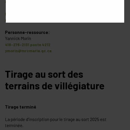
Article 4.4 : Libération de l’emplacement de camping récréatif
Formulaire de demande d’un permis de séjour de camping
récréatif
Personne-ressource:
Yannick Morin
418-276-2131 poste 4212
ymorin@mrcmaria.qc.ca
Tirage au sort des
terrains de villégiature
Tirage terminé
La période d’inscription pour le tirage au sort 2025 est
terminée.