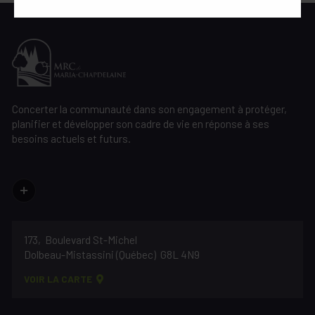
Concerter la communauté dans son engagement à protéger,
planifier et développer son cadre de vie en réponse à ses
besoins actuels et futurs.
173, Boulevard St-Michel
Dolbeau-Mistassini (Québec)
G8L 4N9
VOIR LA CARTE