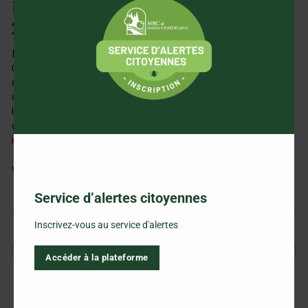
intégré opérationnel (PAFIO) 2024-
2025
Le rapport du Plan d’Aménagement Forestier Intégré
Opérationnel (PAFIO) de la MRC de Maria-Chapdelaine est
désormais disponible. Ce document détaille les stratégies
d’aménagement forestier mises en œuvre en conformité avec
la Loi sur l’aménagement durable du territoire forestier et la
délégation de gestion territoriale (CGT) conclue avec le
ministère des Ressources naturelles et des Forêts.
Vous pouvez consulter le rapport complet
.
ici
Service d’alertes citoyennes
Inscrivez-vous au service d'alertes
Accéder à la plateforme